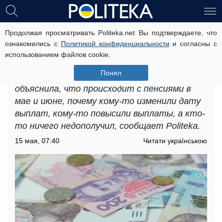
Продолжая просматривать Politeka.net Вы подтверждаете, что
«Май – это переходный месяц»:
ознакомились с
Политикой конфиденциальности
и согласны с
журналистка объяснила, почему
использованием файлов cookie.
пенсии задерживаются
Понял
Журналистка Екатерина Котенкова
объяснила, что происходит с пенсиями в
мае и июне, почему кому-то изменили дату
выплат, кому-то повысили выплаты, а кто-
то ничего недополучил, сообщает Politeka.
15 мая, 07:40
Читати українською