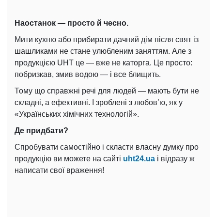
Наостанок — просто й чесно.
Мити кухню або прибирати дачний дім після свят із
шашликами не стане улюбленим заняттям. Але з
продукцією UHT це — вже не каторга. Це просто:
побризкав, змив водою — і все блищить.
Тому що справжні речі для людей — мають бути не
складні, а ефективні. І зроблені з любов’ю, як у
«Українських хімічних технологій».
Де придбати?
Спробувати самостійно і скласти власну думку про
продукцію ви можете на сайті
uht24.ua
і відразу ж
написати свої враження!