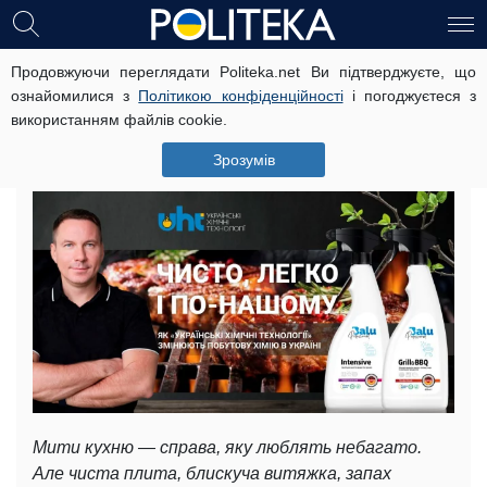
Продовжуючи переглядати Politeka.net Ви підтверджуєте, що
Чисто, легко і по-нашому: як
ознайомилися з
Політикою конфіденційності
і погоджуєтеся з
«Українські Хімічні Технології»
використанням файлів cookie.
змінюють побутову хімію в Україні
Зрозумів
18 квітня, 16:27
Читать на русском
Мити кухню — справа, яку люблять небагато.
Але чиста плита, блискуча витяжка, запах