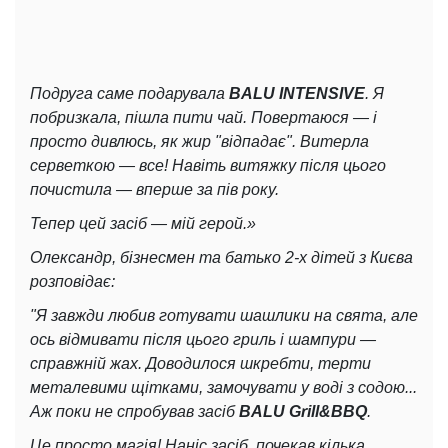
Подруга саме подарувала
BALU INTENSIVE
. Я
побризкала, пішла пити чай. Повертаюся — і
просто дивлюсь, як жир "відпадає". Витерла
серветкою
— все! Навіть витяжку після цього
почистила — вперше за пів року.
Тепер цей засіб — мій герой.»
Олександр, бізнесмен та батько 2-х дітей з Києва
розповідає:
"Я завжди любив готувати шашлики на свята, але
ось відмивати після цього гриль і шампури —
справжній жах. Доводилося шкребти, терти
металевими щітками, замочувати у воді з содою...
Аж поки не спробував засіб
BALU Grill&BBQ
.
Це просто магія! Наніс засіб, почекав кілька