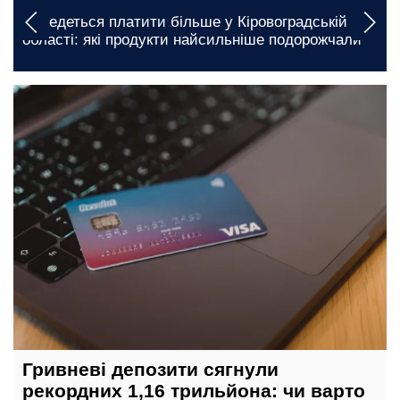
Доведеться платити більше у Кіровоградській
По
області: які продукти найсильніше подорожчали
як
7 серпня, 18:30
Гривневі депозити сягнули
рекордних 1,16 трильйона: чи варто