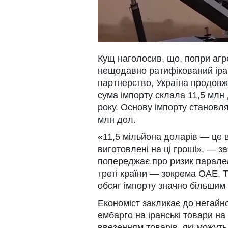
Кущ наголосив, що, попри агре
нещодавно ратифікований іран
партнерство, Україна продовжу
сума імпорту склала 11,5 млн
року. Основу імпорту становля
млн дол.
«11,5 мільйона доларів — це в
виготовлені на ці гроші», — з
попереджає про ризик паралел
треті країни — зокрема ОАЕ, 
обсяг імпорту значно більшим 
Економіст закликає до негайн
ембарго на іранські товари на
ввезенням товарів, які можут