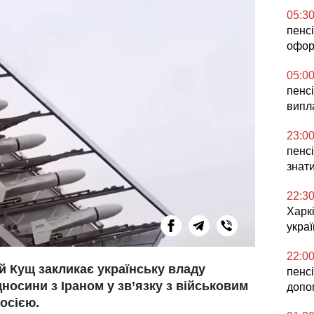
05:3
пенсі
офор
05:0
пенсі
випла
23:0
пенсі
знат
22:3
Харкі
укра
22:0
й Кущ закликає українську владу
пенсі
носини з Іраном у зв’язку з військовим
допо
Росією.