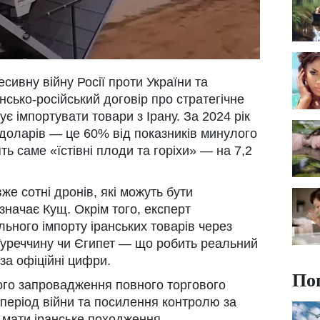
сивну війну Росії проти України та
сько-російський договір про стратегічне
є імпортувати товари з Ірану. За 2024 рік
 доларів — це 60% від показників минулого
ть саме «їстівні плоди та горіхи» — на 7,2
же сотні дронів, які можуть бути
азначає Кущ. Окрім того, експерт
ьного імпорту іранських товарів через
Туреччину чи Єгипет — що робить реальний
за офіційні цифри.
По
ого запровадження повного торгового
 період війни та посилення контролю за
ь мати іранське походження.