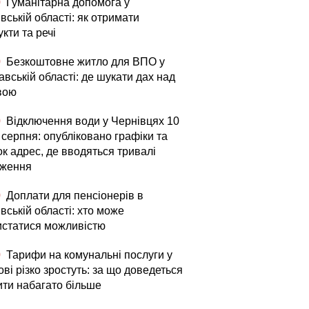
0
Гуманітарна допомога у
вській області: як отримати
кти та речі
0
Безкоштовне житло для ВПО у
вській області: де шукати дах над
вою
0
Відключення води у Чернівцях 10
 серпня: опубліковано графіки та
к адрес, де вводяться тривалі
ження
0
Доплати для пенсіонерів в
вській області: хто може
истатися можливістю
0
Тарифи на комунальні послуги у
ві різко зростуть: за що доведеться
ити набагато більше