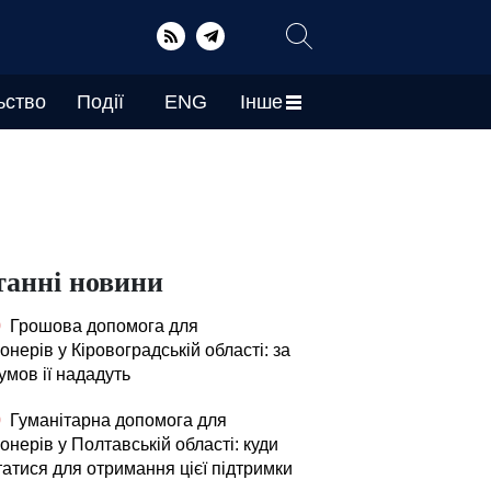
ьство
Події
ENG
Інше
танні новини
0
Грошова допомога для
онерів у Кіровоградській області: за
умов ії нададуть
0
Гуманітарна допомога для
онерів у Полтавській області: куди
татися для отримання цієї підтримки