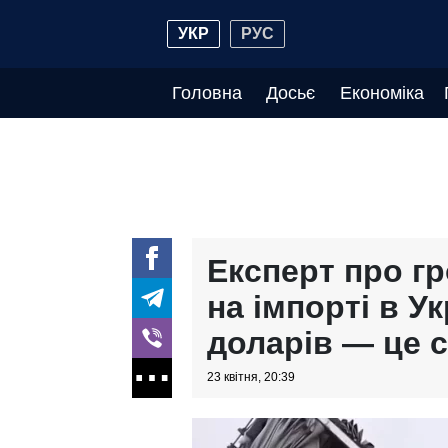
УКР
РУС
Головна
Досьє
Економіка
Експерт про гр
на імпорті в Ук
доларів — це с
23 квітня, 20:39