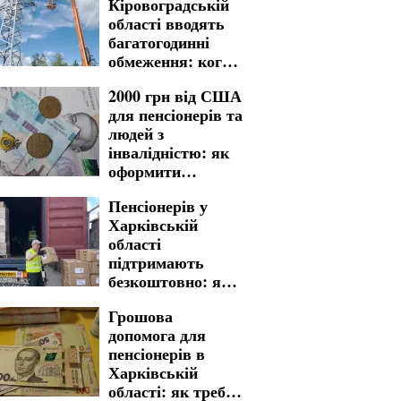
Кіровоградській
області вводять
багатогодинні
обмеження: кого
зачеплять
2000 грн від США
графіки
для пенсіонерів та
відключення
людей з
світла на тиждень
інвалідністю: як
з 10 по 16 серпня
оформити
грошову допомогу
Пенсіонерів у
в Чернігівській
Харківській
області
області
підтримають
безкоштовно: яку
гуманітарну
Грошова
допомогу можна
допомога для
отримати
пенсіонерів в
Харківській
області: як треба