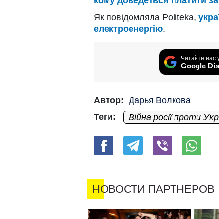
кому доведеться платити за
Як повідомляла Politeka,
укра
електроенергію
.
Читайте нас 
Google Dis
Автор:
Дарья Волкова
Теги:
Війна росії проти Укр