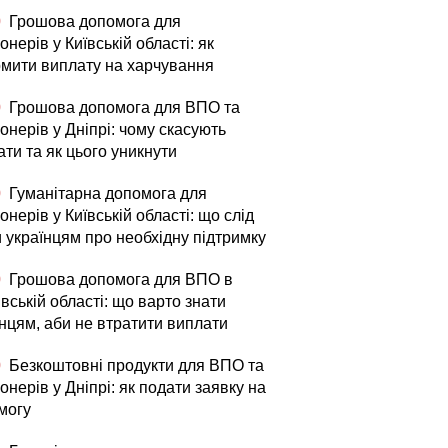
0
Грошова допомога для
онерів у Київській області: як
мити виплату на харчування
0
Грошова допомога для ВПО та
онерів у Дніпрі: чому скасують
ти та як цього уникнути
0
Гуманітарна допомога для
онерів у Київській області: що слід
и українцям про необхідну підтримку
0
Грошова допомога для ВПО в
вській області: що варто знати
їнцям, аби не втратити виплати
0
Безкоштовні продукти для ВПО та
онерів у Дніпрі: як подати заявку на
могу