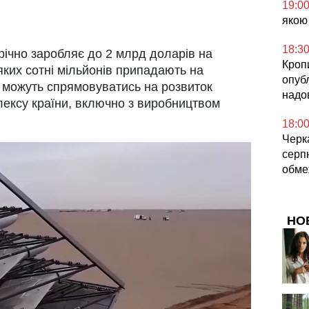
19:0
якою
18:3
річно заробляє до 2 млрд доларів на
Кроп
 яких сотні мільйонів припадають на
опубл
, можуть спрямовуватись на розвиток
надо
ексу країни, включно з виробництвом
18:0
Черка
серпн
обме
НО