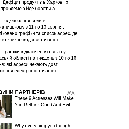
0
Дефіцит продуктів в Харкові: з
 проблемою йде боротьба
0
Відключення води в
ивницькому з 11 по 13 серпня:
іковано графіки та список адрес, де
вго зникне водопостачання
0
Графіки відключення світла у
ській області на тиждень з 10 по 16
я: які адреси чекають довгі
ження електропостачання
ВИНИ ПАРТНЕРІВ
These 9 Actresses Will Make
You Rethink Good And Evil!
Why everything you thought