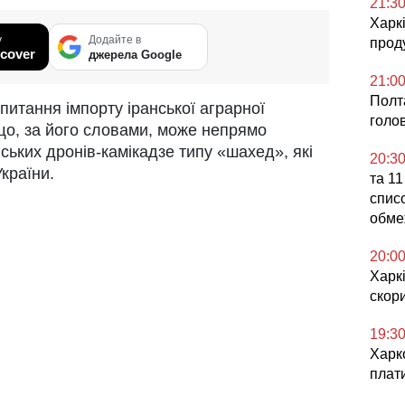
21:3
Харкі
у
Додайте в
проду
cover
джерела Google
21:0
Полта
питання імпорту іранської аграрної
голо
 що, за його словами, може непрямо
ських дронів-камікадзе типу «шахед», які
20:3
України.
та 11
списо
обме
20:0
Харкі
скор
19:3
Харко
плат