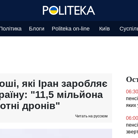
Політика
Блоги
Politeka on-line
Київ
Суспіл
Ос
оші, які Іран заробляє
раїну: "11,5 мільйона
06:3
пенсі
отні дронів"
яких 
Читать на русском
06:0
пенсі
звер