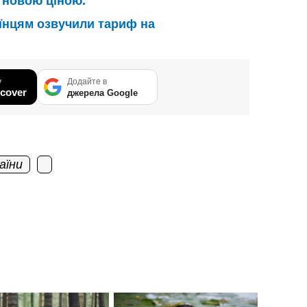
 новою ціною.
їнцям озвучили тариф на
у
Додайте в
cover
джерела Google
аїни