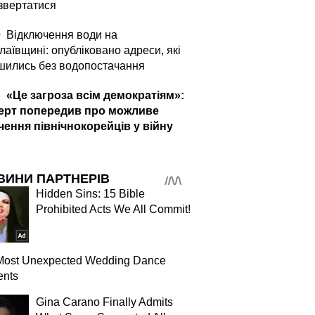
 звертатися
0
Відключення води на
аївщині: опубліковано адреси, які
шились без водопостачання
5
«Це загроза всім демократіям»:
ерт попередив про можливе
чення північнокорейців у війну
ВИНИ ПАРТНЕРІВ
Hidden Sins: 15 Bible
Prohibited Acts We All Commit!
Most Unexpected Wedding Dance
nts
Gina Carano Finally Admits