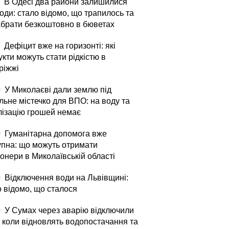
В Одесі два райони залишилися
оди: стало відомо, що трапилось та
абрати безкоштовно в бюветах
Дефіцит вже на горизонті: які
кти можуть стати рідкістю в
ріжжі
0
У Миколаєві дали землю під
льне містечко для ВПО: на воду та
лізацію грошей немає
0
Гуманітарна допомога вже
упна: що можуть отримати
онери в Миколаївській області
0
Відключення води на Львівщині:
о відомо, що сталося
0
У Сумах через аварію відключили
: коли відновлять водопостачання та