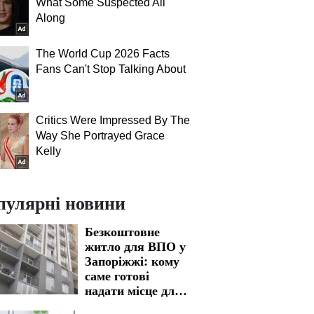
What Some Suspected All
Along
The World Cup 2026 Facts
Fans Can't Stop Talking About
Critics Were Impressed By The
Way She Portrayed Grace
Kelly
пулярні новини
Безкоштовне
житло для ВПО у
Запоріжжі: кому
саме готові
надати місце для
проживання