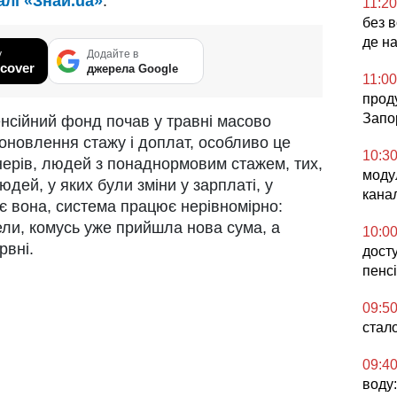
алі «Знай.ua»
.
11:20
без в
де н
у
Додайте в
cover
джерела Google
11:00
проду
Запо
енсійний фонд почав у травні масово
оновлення стажу і доплат, особливо це
10:3
ерів, людей з понаднормовим стажем, тих,
моду
юдей, у яких були зміни у зарплаті, у
кана
є вона, система працює нерівномірно:
ли, комусь уже прийшла нова сума, а
10:0
рвні.
дост
пенсі
09:5
стал
09:4
воду