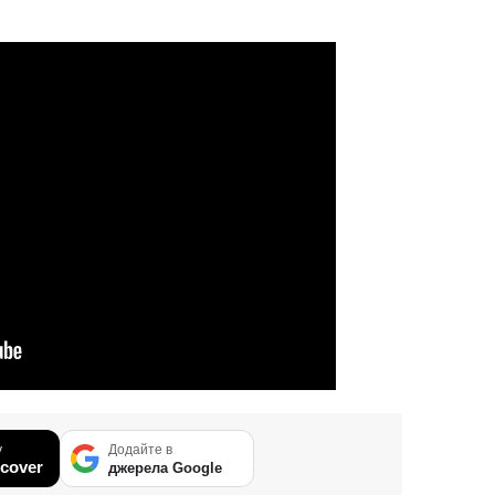
у
Додайте в
cover
джерела Google