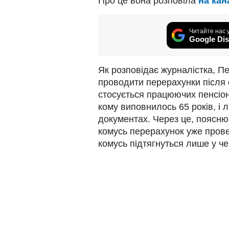
Про це вона розповіла
на кан
Читайте нас 
Google Dis
Як розповідає журналістка, П
проводити перерахунки після 
стосується працюючих пенсіон
кому виповнилось 65 років, і л
документах. Через це, поясню
комусь перерахунок уже прове
комусь підтягнуться лише у че