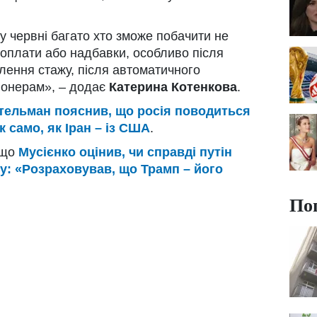
у червні багато хто зможе побачити не
 доплати або надбавки, особливо після
влення стажу, після автоматичного
іонерам», – додає
Катерина Котенкова
.
ельман пояснив, що росія поводиться
к само, як Іран – із США
.
 що
Мусієнко оцінив, чи справді путін
ну: «Розраховував, що Трамп – його
По