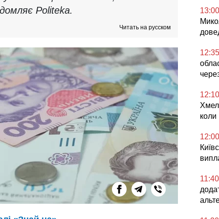
домляє Politeka.
13:0
Микол
Читать на русском
дове
12:3
облас
чере
12:1
Хмел
коли
12:0
Київс
випл
11:40
дода
альт