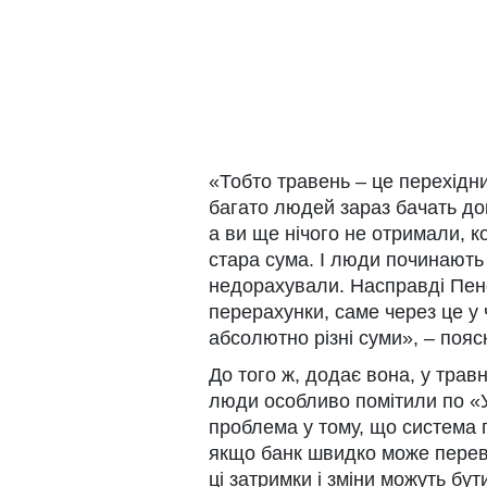
«Тобто травень – це перехідни
багато людей зараз бачать дов
а ви ще нічого не отримали, к
стара сума. І люди починають
недорахували. Насправді Пен
перерахунки, саме через це у
абсолютно різні суми», – поя
До того ж, додає вона, у трав
люди особливо помітили по «У
проблема у тому, що система 
якщо банк швидко може перевес
ці затримки і зміни можуть бу