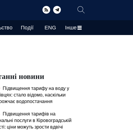
ьство
Події
ENG
Інше
танні новини
0
Підвищення тарифу на воду у
вцях: стало відомо, наскільки
рожчає водопостачання
5
Підвищення тарифів на
альні послуги в Кіровоградській
ті: ціни можуть зрости вдвічі