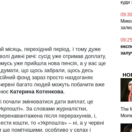
куди
09:3
Микол
зали
09:2
експ
й місяць, перехідний період. І тому дуже
залу
олі дивні речі: сусід уже отримав доплату,
омусь уже прийшла нова пенсія, а у вас ще
 думати, що щось забрали, щось десь
НО
сійний фонд зараз просто наздоганяє
 червні багато людей можуть побачити вже
снює
Катерина Котенкова
.
ні почали змінюватися дати виплат, це
крпошті». За словами журналістки,
The 
перенавантажена після перерахунків, і,
Mome
ти кошти, то «Укрпошта» – ні, а у червні
ти ще помітнішими, особливо у селах і