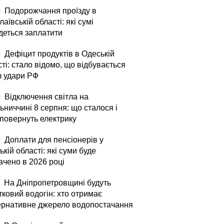
0
Подорожчання проїзду в
аївській області: які сумі
деться заплатити
5
Дефіцит продуктів в Одеській
ті: стало відомо, що відбувається
з удари РФ
0
Відключення світла на
ьниччині 8 серпня: що сталося і
 повернуть електрику
0
Доплати для пенсіонерів у
ькій області: які суми буде
ачено в 2026 році
На Дніпропетровщині будуть
тковий водогін: хто отримає
ернативне джерело водопостачання