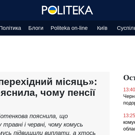
Політика
Блоги
Politeka on-line
Київ
Суспіл
Ос
перехідний місяць»:
яснила, чому пенсії
13:4
Черні
подо
отенкова пояснила, що
13:2
комун
 травні і червні, чому комусь
облас
мусь підвищили виплати, а хтось