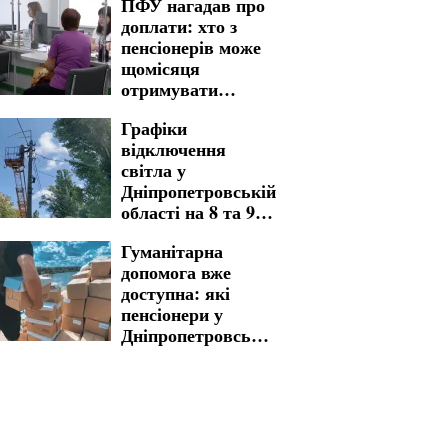
ПФУ нагадав про
доплати: хто з
пенсіонерів може
щомісяця
отримувати
більше у
Графіки
Дніпропетровській
відключення
області
світла у
Дніпропетровській
області на 8 та 9
серпня: де
Гуманітарна
доведеться
допомога вже
зустріти вихідні
доступна: які
без електрики
пенсіонери у
Дніпропетровській
області можуть
скористатися
підтримкою