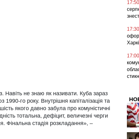
17:5
серпн
знес
17:3
офор
Харкі
17:0
кому
облас
стикн
. Навіть не знаю як називати. Куба зараз
НО
з 1990-го року. Внутрішня капіталізація та
шість якого давно забула про комуністичні
дність тотальна, дефіцит, величезні черги
ся. Фінальна стадія розкладання», –