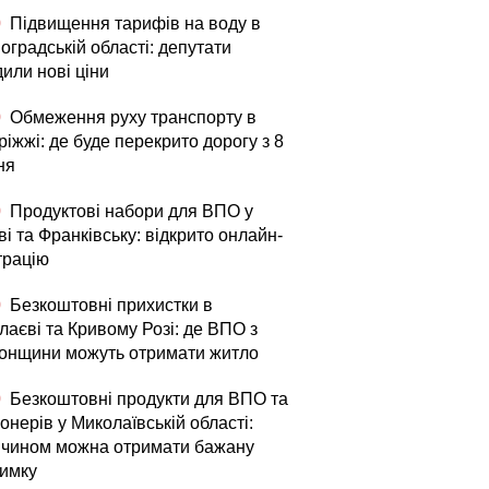
0
Підвищення тарифів на воду в
оградській області: депутати
или нові ціни
0
Обмеження руху транспорту в
іжжі: де буде перекрито дорогу з 8
ня
0
Продуктові набори для ВПО у
і та Франківську: відкрито онлайн-
трацію
0
Безкоштовні прихистки в
лаєві та Кривому Розі: де ВПО з
онщини можуть отримати житло
0
Безкоштовні продукти для ВПО та
онерів у Миколаївській області:
 чином можна отримати бажану
римку