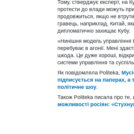
Тому, стверджує експерт, на К
протести до влади можуть при
продовжиться, якщо не втрути
гравець, наприклад, Китай, як
дипломатично захищає Кубу.
«Нинішня модель управління К
перебуває в агонії. Мені здає
шкода. Це дуже хороші, відкр
системи управління та суспіл
Як повідомляла Politeka,
Мусі
підписується на паперах, а т
політичне шоу
.
Також Politeka писала про те,
можливості росіян: «Стухн