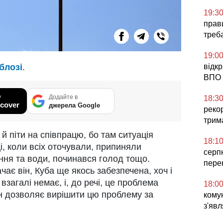
19:3
прави
треб
19:0
відк
блозі
.
ВПО 
у
Додайте в
18:3
cover
джерела Google
реко
трим
й піти на співпрацю, бо там ситуація
18:1
і, коли всіх оточували, припиняли
серп
ння та води, починався голод тощо.
пере
ає він, Куба ще якось забезпечена, хоч і
взагалі немає, і, до речі, це проблема
18:0
он дозволяє вирішити цю проблему за
комун
з'явл