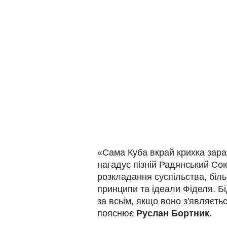
«Сама Куба вкрай крихка зараз
нагадує пізній Радянський Сою
розкладання суспільства, біль
принципи та ідеали Фіделя. Бі
за всьім, якщо воно з'являєть
пояснює
Руслан Бортник
.