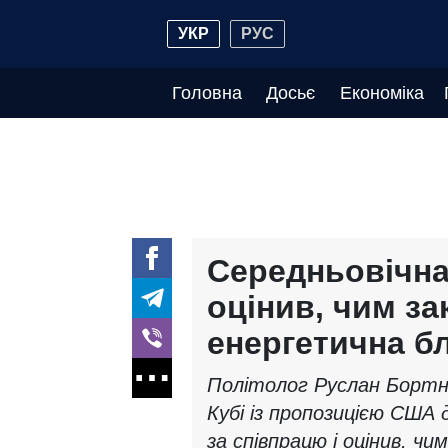
УКР
РУС
Головна
Досьє
Економіка
Середньовічна
оцінив, чим за
енергетична б
Політолог Руслан Борт
Кубі із пропозицією США
за співпрацю і оцінив, чи