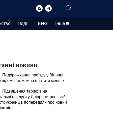
ьство
Події
ENG
Інше
танні новини
0
Подорожчання проїзду у Вінниці:
о відомо, як можна платити менше
0
Підвищення тарифів на
нальні послуги у Дніпропетровській
ті: українців попередили про новий
ок цін