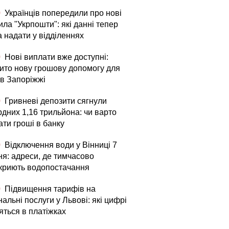
0
Українців попередили про нові
ла "Укрпошти": які данні тепер
а надати у відділеннях
0
Нові виплати вже доступні:
рито нову грошову допомогу для
в Запоріжжі
0
Гривневі депозити сягнули
рдних 1,16 трильйона: чи варто
ати гроші в банку
0
Відключення води у Вінниці 7
ня: адреси, де тимчасово
криють водопостачання
0
Підвищення тарифів на
альні послуги у Львові: які цифрі
яться в платіжках