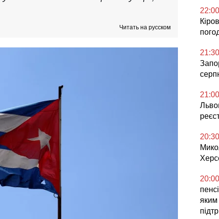
22:0
Кіров
Читать на русском
погод
21:3
Запор
серп
21:0
Львов
реєс
20:3
Мико
Херс
20:0
пенсі
яким
підт