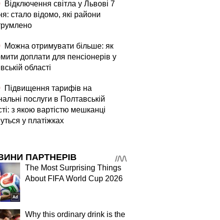
0
Відключення світла у Львові 7
я: стало відомо, які райони
трумлено
0
Можна отримувати більше: як
мити доплати для пенсіонерів у
вській області
0
Підвищення тарифів на
нальні послуги в Полтавській
ті: з якою вартістю мешканці
уться у платіжках
ВИНИ ПАРТНЕРІВ
The Most Surprising Things
About FIFA World Cup 2026
Why this ordinary drink is the