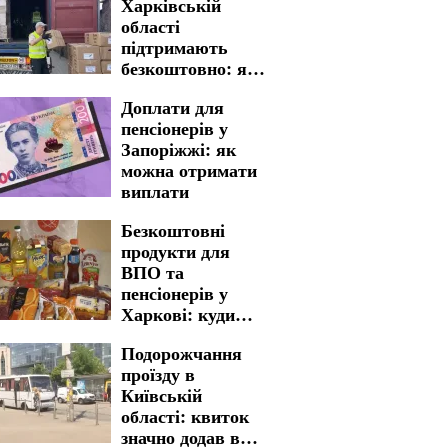
Харківській
області
підтримають
безкоштовно: яку
гуманітарну
Доплати для
допомогу можна
пенсіонерів у
отримати
Запоріжжі: як
можна отримати
виплати
Безкоштовні
продукти для
ВПО та
пенсіонерів у
Харкові: куди
звертатися для
Подорожчання
отримання
проїзду в
життєво важливої
Київській
допомоги
області: квиток
значно додав в