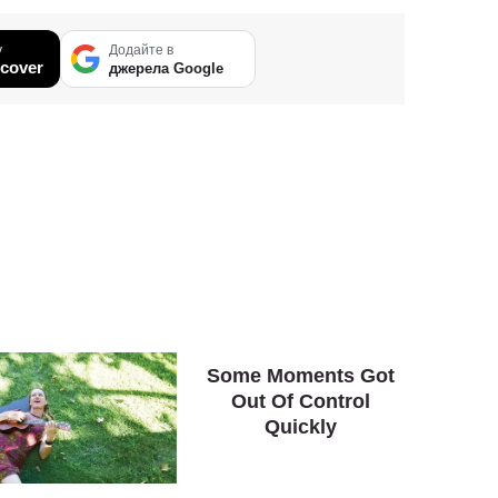
у
Додайте в
cover
джерела Google