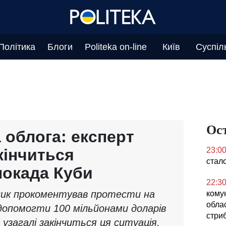
Політика
Блоги
Politeka on-line
Київ
Суспіл
Ос
 облога: експерт
кінчиться
23:0
стал
локада Куби
22:3
ник прокоментував протести на
кому
облас
 допомогти 100 мільйонами доларів
стриб
м узагалі закінчиться ця ситуація,