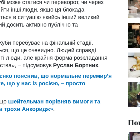
убі може статися чи переворот, чи через
йти інші люди, якщо ця блокада
ться в ситуацію якийсь інший великий
ий досить активно публічно та
уби перебуває на фінальній стадії,
ться, що це очевидно. Людей справді
иті люди, але крайня форма розкладання
ьства», – підсумовує
Руслан Бортник
.
єнко пояснив, що нормальне перемир’я
е, що у нас із росією, – просто
 що
Шейтельман порівняв вимоги та
ув трохи Анкоридж»
.
По