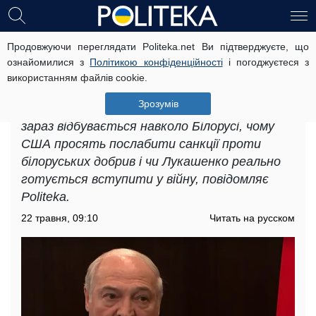
Продовжуючи переглядати Politeka.net Ви підтверджуєте, що
Добрива, навчання та участь у
ознайомилися з
Політикою конфіденційності
і погоджуєтеся з
війні: експерт пояснив, які торги
використанням файлів cookie.
зараз точаться навколо Білорусі
Зрозумів
Політолог Руслан Бортник пояснив, що
зараз відбувається навколо Білорусі, чому
США просять послабити санкції проти
білоруських добрив і чи Лукашенко реально
готується вступити у війну, повідомляє
Politeka.
22 травня, 09:10
Читать на русском