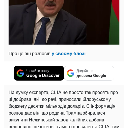
Про це він розповів
у своєму блозі
.
Читайте нас у
Додайте в
Google Discover
джерела Google
На думку експерта, США не просто так просять про
ці добрива, які, до речі, приносили білоруському
бюджету десятки мільярдів доларів. Є інформація,
розповідає він, що родина Трампа збиралася
викупити Нежинський завод калійних добрив,
відповідно, це інтерес самого президента США, тим