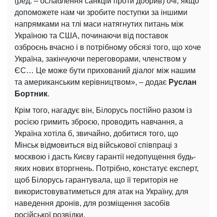
(ред. – ослаблення санкцій проти добрив) очі, якщо
допоможете нам чи зробите поступки за іншими
напрямками на тлі маси натягнутих питань між
Україною та США, починаючи від поставок
озброєнь вчасно і в потрібному обсязі того, що хоче
Україна, закінчуючи переговорами, членством у
ЄС… Це може бути прихований діалог між нашим
та американським керівництвом», – додає
Руслан
Бортник
.
Крім того, нагадує він, Білорусь постійно разом із
росією гримить зброєю, проводить навчання, а
Україна хотіла б, звичайно, добитися того, що
Мінськ відмовиться від військової співпраці з
москвою і дасть Києву гарантії недопущення будь-
яких нових вторгнень. Потрібно, констатує експерт,
щоб Білорусь гарантувала, що її територія не
використовуватиметься для атак на Україну, для
наведення дронів, для розміщення засобів
російської розвідки.