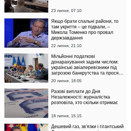
23 липня, 07:10
Якщо брати спальні райони, то
там укриття – це підвали, –
Микола Томенко про провал
держзавдання
22 липня, 21:10
Мільйонні податкові
донарахування заднім числом:
українські авіаперевізники під
загрозою банкрутства та просят
державу втрутитися
20 липня, 18:05
Разові виплати до Дня
Незалежності: журналістка
розповіла, хто скільки отримає
18 липня, 15:15
Дешевий газ, зв'язки і гігантський