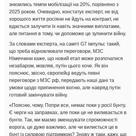
знизились темпи мобілізації на 20%, порівняно з
2025 роком. Очевидно, констатує експерт, не від
хорошого життя росіяни не йдуть на контракт, не
вдається залучити їх навіть значними виплатами,
але питання в тому, чи допоможе це зупинити війну.
За словами експерта, на саміті G7 імпульс такий,
що треба відновлювати переговори, МЗС
Німеччини каже, що новий етап може розпочатися
незабаром, мовляв, путін цього хоче. Як він
пояснює, звісно, європейці ведуть певні
переговори з МЗС рф, передають наші дані та
умови щодо припинення вогню, але навряд путін
готовий закінчувати війну.
«Поясню, чому. Попри все, немає поки у росії бунту.
Є черги на заправках, але поки це не виливається в
бунти. Так, ми маємо зменшувати спроможності
ворога, це дуже важливо, але чи вилиється це в
бунт із силовою підтримкою? Знову ж таки, кажу, що