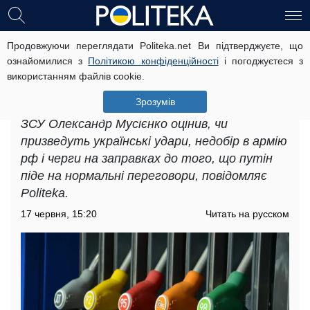
Продовжуючи переглядати Politeka.net Ви підтверджуєте, що
Є черги на заправках, але поки це
ознайомилися з
Політикою конфіденційності
і погоджуєтеся з
не виливається в бунти, – експерт
використанням файлів cookie.
про ситуацію в рф
Зрозумів
Політичний експерт і військовослужбовець
ЗСУ Олександр Мусієнко оцінив, чи
призведуть українські удари, недобір в армію
рф і черги на заправках до того, що путін
піде на нормальні переговори, повідомляє
Politeka.
17 червня, 15:20
Читать на русском