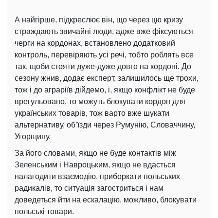
А найгірше, підкреслює він, що через цю кризу
страждають звичайні люди, адже вже фіксуються
черги на кордонах, встановлено додатковий
контроль, перевіряють усі речі, тобто роблять все
так, щоби стояти дуже-дуже довго на кордоні. До
сезону жнив, додає експерт, залишилось ще трохи,
тож і до аграріїв дійдемо, і, якщо конфлікт не буде
врегульовано, то можуть блокувати кордон для
українських товарів, тож варто вже шукати
альтернативу, об’їзди через Румунію, Словаччину,
Угорщину.
За його словами, якщо не буде контактів між
Зеленським і Навроцьким, якщо не вдасться
налагодити взаємодію, приборкати польських
радикалів, то ситуація загостриться і нам
доведеться йти на ескалацію, можливо, блокувати
польські товари.