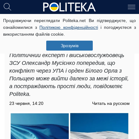
Продовжуючи переглядати Politeka.net Ви підтверджуєте, що
«Проведемо великий форум
ознайомилися з
Політикою конфіденційності
і погоджуєтеся з
експертів»: експерт запропонував
використанням файлів cookie.
рішення історичних конфліктів
України і Польщі
Зрозумів
Політичний експерт і військовослужбовець
ЗСУ Олександр Мусієнко попередив, що
конфлікт через УПА і орден Білого Орла з
Польщею може вийти далеко за межі історії,
а постраждають прості люди, повідомляє
Politeka.
23 червня, 14:20
Читать на русском