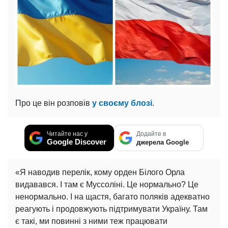
Про це він розповів
у своєму блозі
.
Читайте нас у
Додайте в
Google Discover
джерела Google
«Я наводив перелік, кому орден Білого Орла
видавався. І там є Муссоліні. Це нормально? Це
ненормально. І на щастя, багато поляків адекватно
реагують і продовжують підтримувати Україну. Там
є такі, ми повинні з ними теж працювати