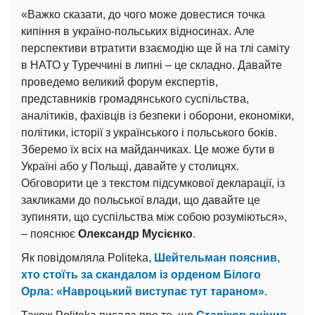
«Важко сказати, до чого може довестися точка
кипіння в україно-польських відносинах. Але
перспективи втратити взаємодію ще й на тлі саміту
в НАТО у Туреччині в липні – це складно. Давайте
проведемо великий форум експертів,
представників громадянського суспільства,
аналітиків, фахівців із безпеки і оборони, економіки,
політики, історії з українського і польського боків.
Зберемо їх всіх на майданчиках. Це може бути в
Україні або у Польщі, давайте у столицях.
Обговорити це з текстом підсумкової декларації, із
закликами до польської влади, що давайте це
зупиняти, що суспільства між собою розуміються»,
– пояснює
Олександр Мусієнко
.
Як повідомляла Politeka,
Шейтельман пояснив,
хто стоїть за скандалом із орденом Білого
Орла: «Навроцький виступає тут тараном»
.