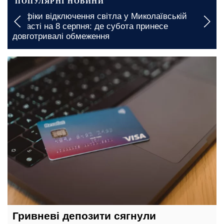
ПОПУЛЯРНІ НОВИНИ
ській
Вводяться тривалі обмеження: в Херсоні
е
запроваджено нові графіки відключення во
вчора, 18:30
Гривневі депозити сягнули