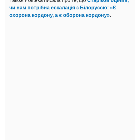
Також Politeka писала про те, що
Старіков оцінив,
чи нам потрібна ескалація з Білоруссю: «Є
охорона кордону, а є оборона кордону»
.