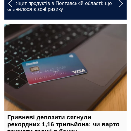
Вимкнення будуть тривалими: якими будуть
: що
графіки відключення світла у Запоріжжі на 7
серпня
сьогодні, 18:30
Гривневі депозити сягнули
рекордних 1,16 трильйона: чи варто