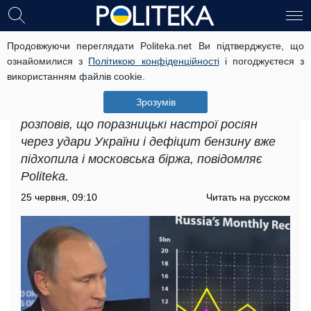
Продовжуючи переглядати Politeka.net Ви підтверджуєте, що
Все горить, путін теж незрозуміло
ознайомилися з
Політикою конфіденційності
і погоджуєтеся з
де, - експерт про паніку на
використанням файлів cookie.
московській біржі
Зрозумів
Політтехнолог Михайло Шейтельман
розповів, що поразницькі настрої росіян
через удари України і дефіцит бензину вже
підхопила і московська біржа, повідомляє
Politeka.
25 червня, 09:10
Читать на русском