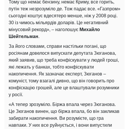
Тому що немає бензину, немає Криму, все горить,
путін теж незрозуміло де. Тож падає все. «Газпром»
сьогодні коштує вдесятеро менше, ніж у 2008 році.
30 із чимось мільярдів доларів. Це негативний
мінусовий рекорд», – наголошує
Михайло
Шейтельман
.
За його словами, справи настільки погані, що
росіянам довелося випускати депутата Зюганова,
який заявив, що треба конфіскувати у людей гроші,
які лежать у банках, тобто конфіскувати
накопичення. Як зазначає експерт, Зюганов –
комуніст, тому взагалі дивно, що він говорить про
конфіскацію грошей, але це влаштували розумники
у росії.
«А тепер зрозуміло. Біржа впала через Зюганова.
Це Зюганов винен, що біржа впала, бо він закликав
забирати накопичення. Ви розумієте, що гра
навпаки. У них все руйнується, і вони випустили