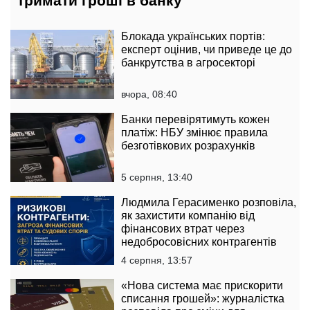
тримати гроші в банку
Блокада українських портів:
експерт оцінив, чи приведе це до
банкрутства в агросекторі
вчора, 08:40
Банки перевірятимуть кожен
платіж: НБУ змінює правила
безготівкових розрахунків
5 серпня, 13:40
Людмила Герасименко розповіла,
як захистити компанію від
фінансових втрат через
недобросовісних контрагентів
4 серпня, 13:57
«Нова система має прискорити
списання грошей»: журналістка