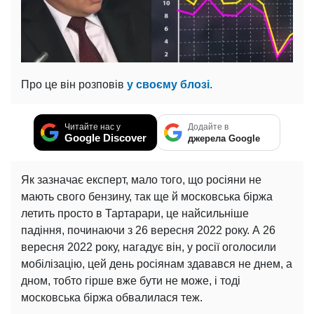
Про це він розповів
у своєму блозі
.
Читайте нас у
Додайте в
Google Discover
джерела Google
Як зазначає експерт, мало того, що росіяни не
мають свого бензину, так ще й московська біржа
летить просто в Тартарари, це найсильніше
падіння, починаючи з 26 вересня 2022 року. А 26
вересня 2022 року, нагадує він, у росії оголосили
мобілізацію, цей день росіянам здавався не днем, а
дном, тобто гірше вже бути не може, і тоді
московська біржа обвалилася теж.