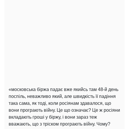
«московська біржа падає вже якийсь там 48-й день
поспіль, неважливо який, але швидкість її падіння
така сама, як тоді, коли росіянам здавалося, що
вони програють війну. Це що означає? Це ж росіяни
вкладають гроші у біржу, і вони зараз теж
вважають, що з тріском програють війну. Чому?